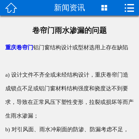


新闻资讯

首页

关于我们
卷帘门雨水渗漏的问题
新闻中心
重庆卷帘门
铝门窗结构设计或型材选用上存在缺陷
产品中心
在线留言
a) 设计文件不齐全或未经结构设计，重庆卷帘门造
成锁点不足或铝门窗材料结构强度和挠度达不到要
联系我们
求，导致在正常风压下塑性变形，拉裂或损坏等而产
生雨水渗漏；
b) 对引风面、雨水冲刷面的防渗、防漏考虑不足，